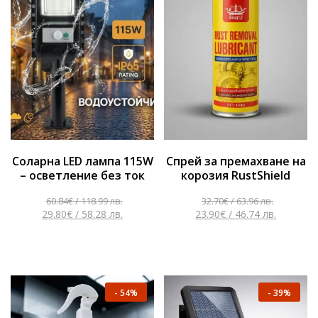
Соларна LED лампа 115W
Спрей за премахване на
– осветление без ток
корозия RustShield
60.84
€
/ 118.99 лв.
32.70
€
/ 63.96 лв.
29.80
€
/ 58.28 лв.
23.90
€
/ 46.74 лв.
-
54%
-
39%