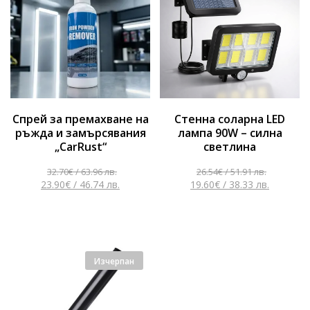
Спрей за премахване на
Стенна соларна LED
ръжда и замърсявания
лампа 90W – силна
„CarRust“
светлина
32.70
€
/ 63.96 лв.
26.54
€
/ 51.91 лв.
23.90
€
/ 46.74 лв.
19.60
€
/ 38.33 лв.
Изчерпан