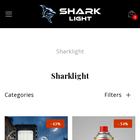
0
Sharklight
Sharklight
Categories
Filters
-
54%
-
63%