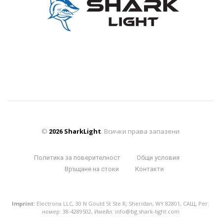
©
SharkLight
. Всички права запазени
2026
Политика за поверителност
Общи условия
Връщане на стоки
Контакти
Imprint:
Electrona LLC, 30 N Gould St Ste R, Sheridan, WY 82801, САЩ, Рег.
номер: 38-4289502, Имейл:
info@bg.shark-light.com