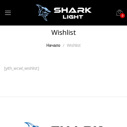
0
Wishlist
Wishlist
Начало
[yith_wcwl_wishlist]