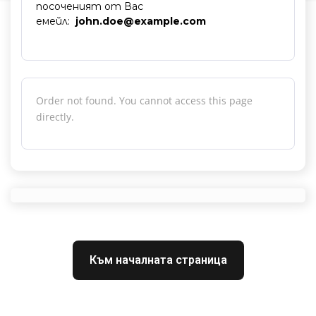
посоченият от Вас
емейл:
john.doe@example.com
Order not found. You cannot access this page
directly.
Към началната страница